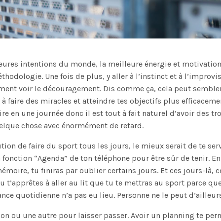
ures intentions du monde, la meilleure énergie et motivation 
odologie. Une fois de plus, y aller à l’instinct et à l’improvis
ment voir le découragement. Dis comme ça, cela peut sembler
a à faire des miracles et atteindre tes objectifs plus efficaceme
ire en une journée donc il est tout à fait naturel d’avoir des 
uelque chose avec énormément de retard.
lution de faire du sport tous les jours, le mieux serait de te se
 fonction “Agenda” de ton téléphone pour être sûr de tenir. 
oire, tu finiras par oublier certains jours. Et ces jours-là, 
u t’apprêtes à aller au lit que tu te mettras au sport parce que
ance quotidienne n’a pas eu lieu. Personne ne le peut d’ailleurs
on ou une autre pour laisser passer. Avoir un planning te perm