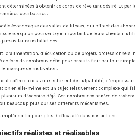
 déterminées à obtenir ce corps de rêve tant désiré. Et par la
remières courbatures.
modèle économique des salles de fitness, qui offrent des abon
conscience qu’un pourcentage important de leurs clients n’util
amais leurs installations.
ort, d’alimentation, d’éducation ou de projets professionnels
té en face de nombreux défis pour ensuite finir par tout simpl
 : le manque de motivation.
ement naître en nous un sentiment de culpabilité, d’impuissan
vation en elle-même est un sujet relativement complexe qui fai
s plusieurs décennies déjà. Ces nombreuses années de recher
voir beaucoup plus sur ses différents mécanismes.
à implémenter pour plus d’efficacité dans nos actions.
jectifs réalistes et réalisables