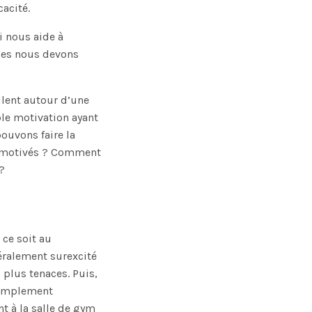
cacité.
 nous aide à
lles nous devons
ulent autour d’une
able motivation ayant
ouvons faire la
t motivés ? Comment
?
 ce soit au
ralement surexcité
plus tenaces. Puis,
 simplement
 à la salle de gym