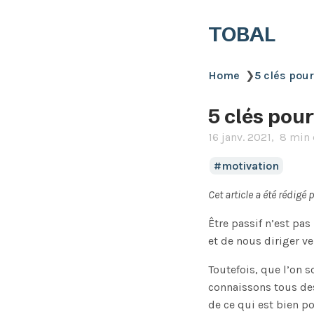
TOBAL
Home
❯
5 clés pou
5 clés pou
16 janv. 2021
8 min 
motivation
Cet article a été rédig
Être passif n’est pas
et de nous diriger v
Toutefois, que l’on s
connaissons tous de
de ce qui est bien po