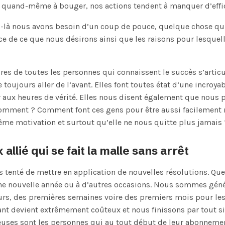
s quand-même à bouger, nos actions tendent à manquer d’effi
là nous avons besoin d’un coup de pouce, quelque chose qui
ce de ce que nous désirons ainsi que les raisons pour lesque
oires de toutes les personnes qui connaissent le succès s’artic
 toujours aller de l’avant. Elles font toutes état d’une incroy
aux heures de vérité. Elles nous disent également que nous p
omment ? Comment font ces gens pour être aussi facilemen
même motivation et surtout qu’elle ne nous quitte plus jamais 
 allié qui se fait la malle sans arrêt
 tenté de mettre en application de nouvelles résolutions. Que
nouvelle année ou à d’autres occasions. Nous sommes géné
urs, des premières semaines voire des premiers mois pour les 
vant devient extrêmement coûteux et nous finissons par tout
ses sont les personnes qui au tout début de leur abonnement