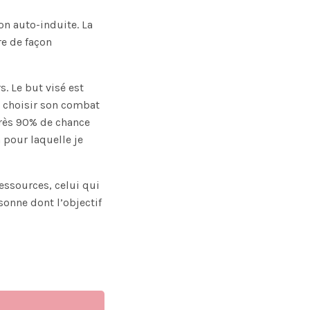
ion auto-induite. La
re de façon
s. Le but visé est
r choisir son combat
près 90% de chance
n pour laquelle je
essources, celui qui
onne dont l’objectif