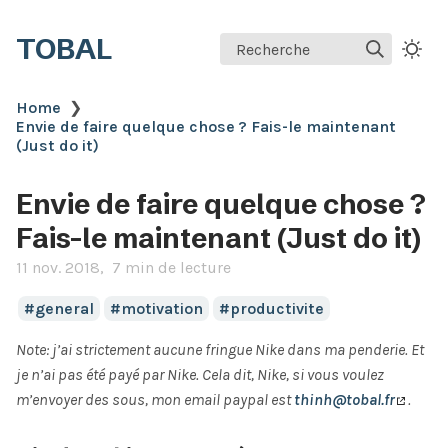
TOBAL
Recherche
Home
❯
Envie de faire quelque chose ? Fais-le maintenant
(Just do it)
Envie de faire quelque chose ?
Fais-le maintenant (Just do it)
11 nov. 2018
7 min de lecture
general
motivation
productivite
Note: j’ai strictement aucune fringue Nike dans ma penderie. Et
je n’ai pas été payé par Nike. Cela dit, Nike, si vous voulez
m’envoyer des sous, mon email paypal est
thinh@tobal.fr
.