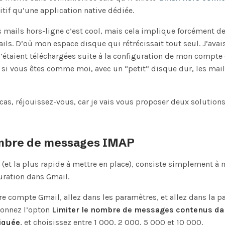
itif qu’une application native dédiée.
es mails hors-ligne c’est cool, mais cela implique forcément d
ils. D’où mon espace disque qui rétrécissait tout seul. J’avai
s’étaient téléchargées suite à la configuration de mon compte
Et si vous êtes comme moi, avec un “petit” disque dur, les mail
 cas, réjouissez-vous, car je vais vous proposer deux solution
ombre de messages IMAP
 (et la plus rapide à mettre en place), consiste simplement à 
uration dans Gmail.
e compte Gmail, allez dans les paramètres, et allez dans la p
tionnez l’opton
Limiter le nombre de messages contenus dan
diquée
, et choisissez entre 1 000, 2 000, 5 000 et 10 000.