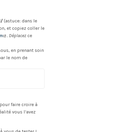
l/
(astuce: dans le
n, et copiez coller le
om
.
Déplacez
ce
sous, en prenant soin
 par le nom de
our faire croire à
alité vous l’avez
 vous de tester !