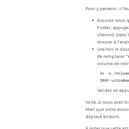
Pour y parvenir, il f
Assurez-vous qu
Finder, appuye
chemin). Dans 
dossier à l’endr
Une fois le dos
de remplacer “
volume de votr
ln -s /Volum
IMAP-votre@e
Validez en appu
Voilà, si vous avez b
Mail que votre dossi
déplacé ailleurs.
À noter que cette as