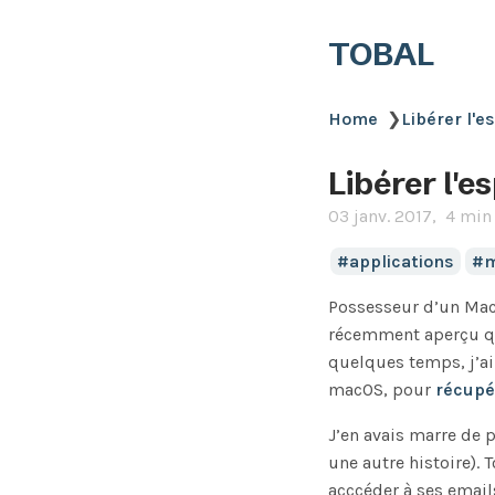
TOBAL
Home
❯
Libérer l'
Libérer l'
03 janv. 2017
4 min 
applications
Possesseur d’un MacB
récemment aperçu qu
quelques temps, j’ai 
macOS, pour
récupé
J’en avais marre de p
une autre histoire). 
acccéder à ses email