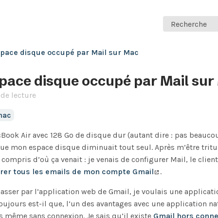
Recherche
espace disque occupé par Mail sur Mac
espace disque occupé par Mail su
de lecture
mac
ook Air avec 128 Go de disque dur (autant dire : pas beaucou
e mon espace disque diminuait tout seul. Après m’être tritu
compris d’où ça venait : je venais de configurer Mail, le client
rer tous les emails de mon compte Gmail
.
asser par l’application web de Gmail, je voulais une applicati
Toujours est-il que, l’un des avantages avec une application na
s même sans connexion. Je sais qu’il existe
Gmail hors conne