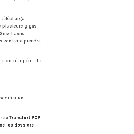
e télécharger
s plusieurs gigas
 Gmail dans
s vont vite prendre
s pour récupérer de
modifier un
artie
Transfert POP
s les dossiers