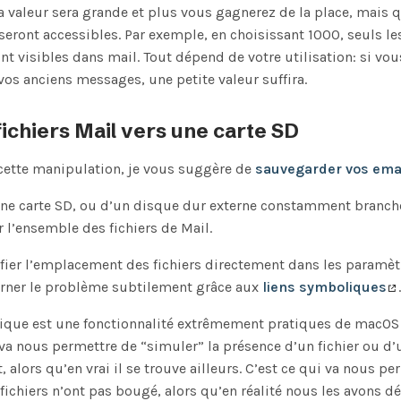
 valeur sera grande et plus vous gagnerez de la place, mais q
ront accessibles. Par exemple, en choisissant 1000, seuls le
t visibles dans mail. Tout dépend de votre utilisation: si vo
vos anciens messages, une petite valeur suffira.
fichiers Mail vers une carte SD
cette manipulation, je vous suggère de
sauvegarder vos ema
une carte SD, ou d’un disque dur externe constamment branch
 l’ensemble des fichiers de Mail.
ier l’emplacement des fichiers directement dans les paramètr
rner le problème subtilement grâce aux
liens symboliques
.
lique est une fonctionnalité extrêmement pratiques de macOS
 va nous permettre de “simuler” la présence d’un fichier ou d’
alors qu’en vrai il se trouve ailleurs. C’est ce qui va nous pe
 fichiers n’ont pas bougé, alors qu’en réalité nous les avons dé