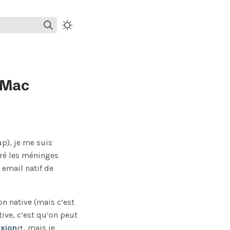
r Mac
p), je me suis
ré les méninges
 email natif de
on native (mais c’est
tive, c’est qu’on peut
xion
, mais je