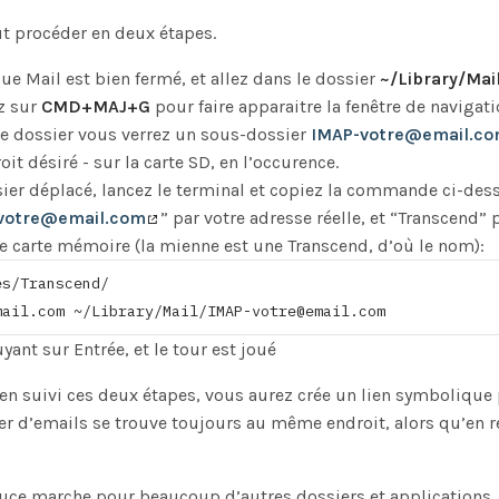
aut procéder en deux étapes.
e Mail est bien fermé, et allez dans le dossier
~/Library/Mai
z sur
CMD+MAJ+G
pour faire apparaitre la fenêtre de navigatio
le dossier vous verrez un sous-dossier
IMAP-votre@email.c
oit désiré - sur la carte SD, en l’occurence.
sier déplacé, lancez le terminal et copiez la commande ci-des
votre@email.com
” par votre adresse réelle, et “Transcend”
e carte mémoire (la mienne est une Transcend, d’où le nom):
es/Transcend/
mail.com
 ~/Library/Mail/
IMAP-votre@email.com
yant sur Entrée, et le tour est joué
ien suivi ces deux étapes, vous aurez crée un lien symbolique p
er d’emails se trouve toujours au même endroit, alors qu’en ré
tuce marche pour beaucoup d’autres dossiers et applications. À