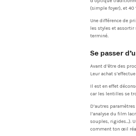
d’optique traditionne
(simple foyer), et 40
Une différence de pr
les styles et assorti
terminé.
Se passer d’u
Avant d’être des pr
Leur achat s’effectu
Il est en effet déco
car les lentilles se 
D’autres paramètres
l’analyse du film lac
souples, rigides…). U
comment ton œil réag