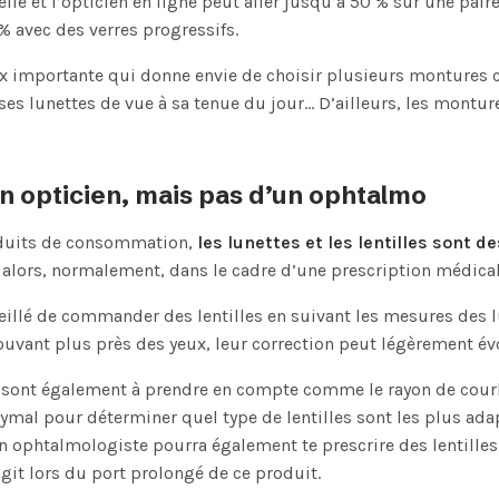
lle et l’opticien en ligne peut aller jusqu’à 50 % sur une pai
 % avec des verres progressifs.
ix importante qui donne envie de choisir plusieurs montures c
r ses lunettes de vue à sa tenue du jour… D’ailleurs, les montur
n opticien, mais pas d’un ophtalmo
oduits de consommation,
les lunettes et les lentilles sont d
e alors, normalement, dans le cadre d’une prescription médica
nseillé de commander des lentilles en suivant les mesures des 
trouvant plus près des yeux, leur correction peut légèrement év
 sont également à prendre en compte comme le rayon de courb
rymal pour déterminer quel type de lentilles sont les plus adap
n ophtalmologiste pourra également te prescrire des lentilles 
it lors du port prolongé de ce produit.