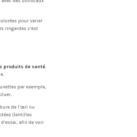
re avec des unifocaux
olorées pour varier
es ringardes c’est
es produits de santé
.
le.
lunettes par exemple,
oluer.
ure de l’œil ou
tées (lentilles
d’essai, afin de voir