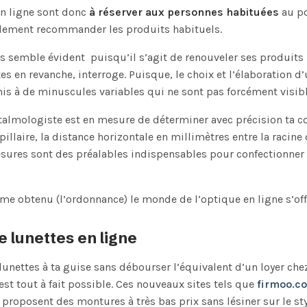
en ligne sont donc
à réserver aux personnes habituées
au po
lement recommander les produits habituels.
les semble évident puisqu’il s’agit de renouveler ses produits 
 en revanche, interroge. Puisque, le choix et l’élaboration d’
s à de minuscules variables qui ne sont pas forcément visib
htalmologiste est en mesure de déterminer avec précision ta c
illaire, la distance horizontale en millimètres entre la racine 
esures sont des préalables indispensables pour confectionner
me obtenu (l’ordonnance) le monde de l’optique en ligne s’offr
lunettes en ligne
lunettes à ta guise sans débourser l’équivalent d’un loyer che
’est tout à fait possible. Ces nouveaux sites tels que
firmoo.c
proposent des montures à très bas prix sans lésiner sur le styl