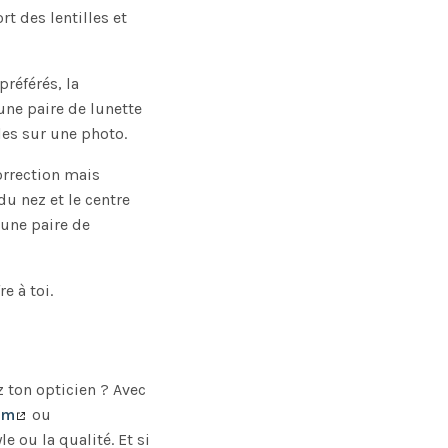
rt des lentilles et
préférés, la
une paire de lunette
les sur une photo.
orrection mais
du nez et le centre
 une paire de
e à toi.
z ton opticien ? Avec
om
ou
e ou la qualité. Et si