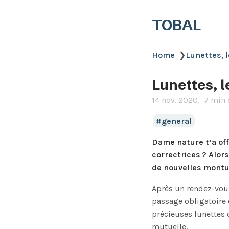
TOBAL
Home
❯
Lunettes, l
Lunettes, l
14 nov. 2020
7 min 
general
Dame nature t’a off
correctrices ? Alor
de nouvelles montur
Après un rendez-vous
passage obligatoire c
précieuses lunettes o
mutuelle.