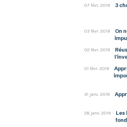
3 ch
07 févr. 2019
On n
03 févr. 2019
impu
Réus
02 févr. 2019
l'inv
Appre
01 févr. 2019
impor
Appr
31 janv. 2019
Les 
28 janv. 2019
fond